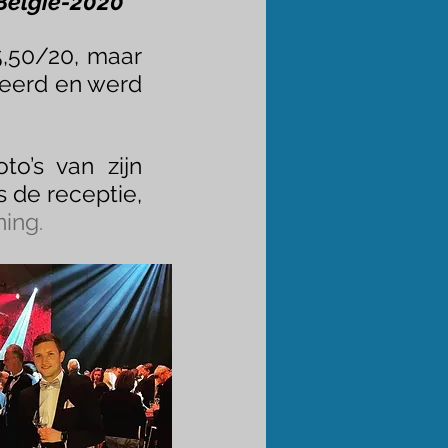
 België-2020
”
5,50/20, maar
deerd en werd
o’s van zijn
s de receptie,
ning
.