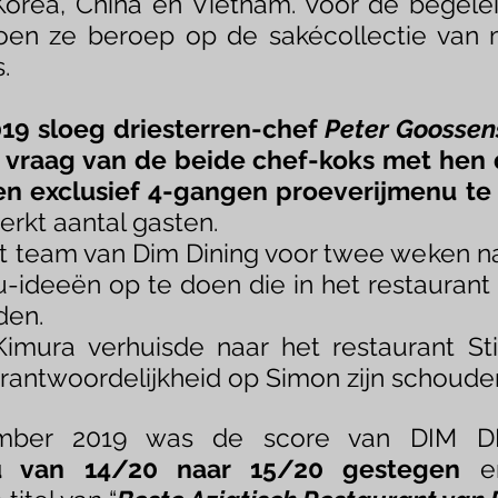
n Korea, China en Vietnam. Voor de begele
en ze beroep op de sakécollectie van m
.
19 sloeg driesterren-chef
Peter Goossen
 vraag van de beide chef-koks met hen 
n ​​exclusief 4-gangen proeverijmenu te
erkt aantal gasten.
et team van Dim Dining voor twee weken n
ideeën op te doen die in het restauran
den.
imura verhuisde naar het restaurant St
rantwoordelijkheid op Simon zijn schouder
ber 2019 was de score van DIM D
au van 14/20 naar 15/20 gestegen
en