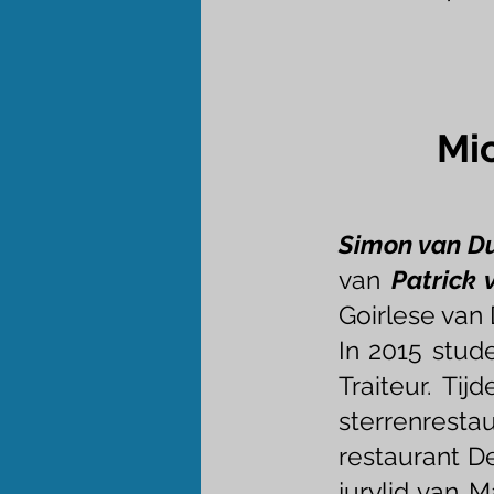
Mic
Simon van D
van
Patrick
Goirlese van 
In 2015 stud
Traiteur. Tij
sterrenrest
restaurant D
jurylid van M