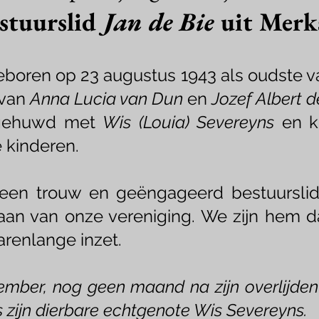
stu
urslid
Jan d
e Bie
uit Merk
eboren op 23 augustus 1943 als oudste v
 van
Anna Lucia van Dun
en
Jozef Albert d
 gehuwd met
Wis (Loui
a) Severeyns
en kr
 kinderen.
een trouw en geëngageerd bestuurslid 
taan van onze vereniging. We zijn hem 
jarenlange inzet.
mber, nog geen maand na zijn overlijden s
 zijn dierbare
echtgenote Wis Severeyns.