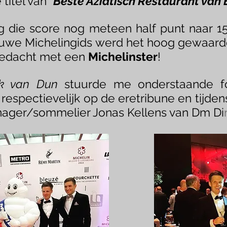
titel van “
Beste Aziatisch Restaurant van
 die score nog meteen half punt naar 1
euwe Michelingids werd het hoog gewaar
bedacht met een
Michelinster
!
ck van Dun
stuurde me onderstaande fot
respectievelijk op de eretribune en tijden
ager/sommelier Jonas Kellens van Dm Di