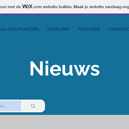
orpen met de
.com
website builder. Maak je website vandaag nog
van DUN PLAATSEN
HERALDIEK
PERSONEN
STAMBO
Nieuws