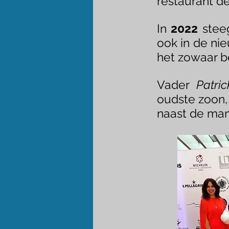
restaurant de 
In
2022
steeg
ook in de ni
het zowaar 
Vader
Patri
oudste zoon, 
naast de man