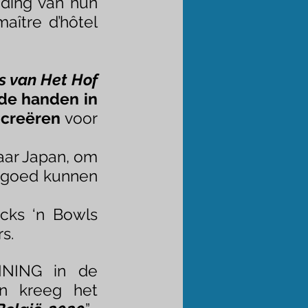
iding van hun
aître d’hôtel
s van Het Hof
de handen in
 creëren
voor
aar Japan, om
t goed kunnen
icks ‘n Bowls
s.
INING in de
 kreeg het