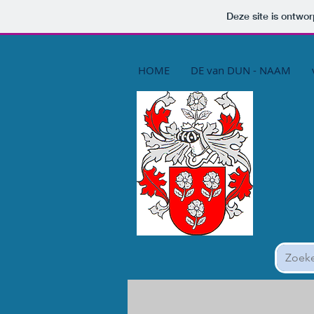
Deze site is ontw
HOME
DE van DUN - NAAM