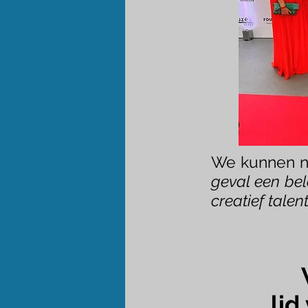
We kunnen nie
geval een bel
creatief talen
lid