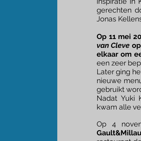
inspiratie i
gerechten do
Jonas Kellens
Op 11 mei 20
van Cleve
o
p
elkaar om ee
een zeer bep
Later ging h
nieuwe menu-
gebruikt wor
Nadat Yuki K
kwam alle ve
Op 4 novem
Gault&Mill