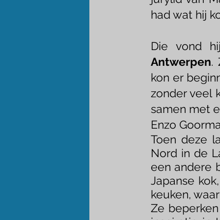
had wat hij k
Die vond hi
Antwerpen
.
kon er begin
zonder veel 
samen met ee
Enzo Goorma
Toen deze la
Nord in de L
een andere b
Japanse kok,
keuken, waarb
Ze beperken 