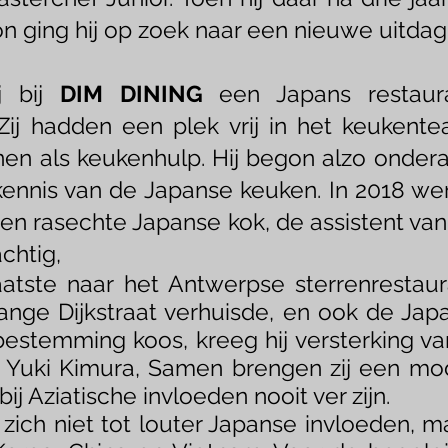
on ging hij op zoek naar een nieuwe uitdag
j bij
DIM DINING
een Japans restaura
 Zij hadden een plek vrij in het keuken
nen als keukenhulp. Hij begon alzo ondera
kennis van de Japanse keuken. In 2018 wer
n rasechte Japanse kok, de assistent van
chtig,
atste naar het Antwerpse sterrenrestaur
ange Dijkstraat verhuisde, en ook de Jap
estemming koos, kreeg hij versterking v
 Yuki Kimura, Samen brengen zij een mo
ij Aziatische invloeden nooit ver zijn.
zich niet tot louter Japanse invloeden, m