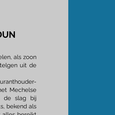
 DUN
len, als zoon
 telgen uit de
auranthouder-
n het Mechelse
n de slag bij
s, bekend als
 alles bereikt