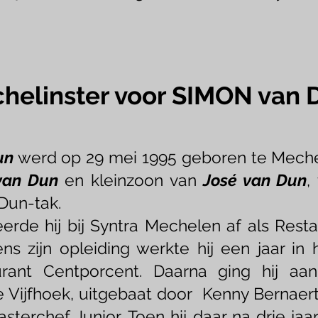
helinst
e
r voor SIMO
N van
un
werd op 29 mei 1995 geboren te Meche
 van Dun
en kleinzoon van
José van Dun
,
Dun-tak.
eerde hij bij Syntra Mechelen af als Rest
dens zijn opleiding werkte hij een jaar i
aurant Centporcent. Daarna ging hij aa
e Vijfhoek, uitgebaat door Kenny Bernaert
asterchef Junior. Toen hij daar na drie jaar