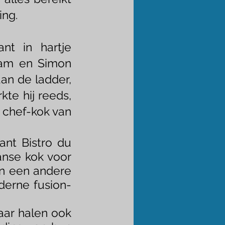
ing.
nt in hartje
team en Simon
an de ladder,
kte hij reeds,
 chef-kok van
ant Bistro du
anse kok voor
an een andere
derne fusion-
aar halen ook