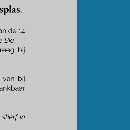
splas
.
an de 14
e Bie.
eeg bij
van bij
dankbaar
tierf in