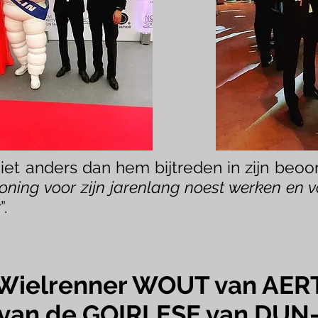
t anders dan hem bijtreden in zijn beoord
oning voor zijn jarenlang noest werken en vo
t
”.
Wielrenner WOUT van AER
 van de GOIRLESE van DUN