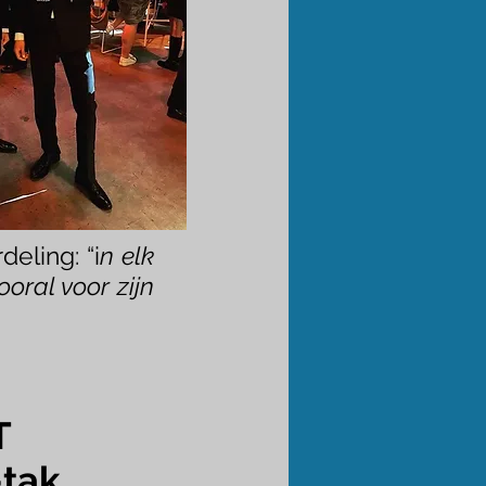
eling: “i
n elk
oral voor zijn
T
-tak