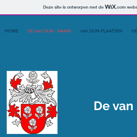
Deze site is ontworpen met de
.com
websi
HOME
DE van DUN - NAAM
van DUN PLAATSEN
HE
De va