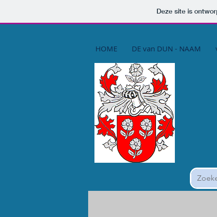
Deze site is ontw
HOME
DE van DUN - NAAM