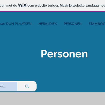
orpen met de
.com
website builder. Maak je website vandaag nog
van DUN PLAATSEN
HERALDIEK
PERSONEN
STAMBO
Personen